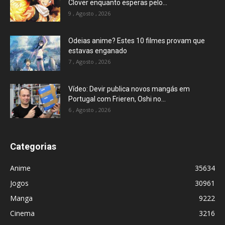
Clover enquanto esperas pelo...
9 , Agosto , 2026
Odeias anime? Estes 10 filmes provam que
estavas enganado
7 , Agosto , 2026
Vídeo: Devir publica novos mangás em
Portugal com Frieren, Oshi no...
6 , Agosto , 2026
Categorias
Anime
35634
Jogos
30961
Manga
9222
Cinema
3216