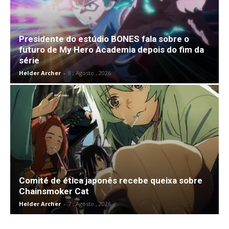
Presidente do estúdio BONES fala sobre o
futuro de My Hero Academia depois do fim da
série
Helder Archer
-
8 , Agosto , 2026
Comité de ética japonês recebe queixa sobre
Chainsmoker Cat
Helder Archer
-
7 , Agosto , 2026