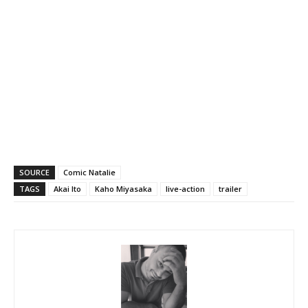
SOURCE
Comic Natalie
TAGS
Akai Ito
Kaho Miyasaka
live-action
trailer