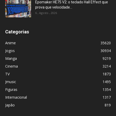
Epomaker HE75 V2: o teclado Hall Effect que
prova que velocidade...
6 , Agosto , 2026
Categorias
Anime
35620
Jogos
30934
Manga
9219
Cinema
3214
TV
1873
Jmusic
1495
Figuras
1354
Internacional
1317
Japão
819