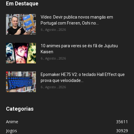
Em Destaque
Vídeo: Devir publica novos mangás em
Portugal com Frieren, Oshi no...
6 , Agosto , 2026
10 animes para veres se és fã de Jujutsu
Kaisen
6 , Agosto , 2026
Epomaker HE75 V2: o teclado Hall Effect que
prova que velocidade...
6 , Agosto , 2026
Categorias
Anime
35611
Jogos
30929