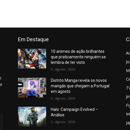
Em Destaque
C
10 animes de ação brilhantes
A
que praticamente ninguém se
J
lembra de ter visto
5 , Agosto , 2026
M
e
C
Distrito Manga revela os novos
 e
mangás que chegam a Portugal
T
em agosto
Jm
5 , Agosto , 2026
Fi
Halo: Campaign Evolved –
In
Análise
5 , Agosto , 2026
J