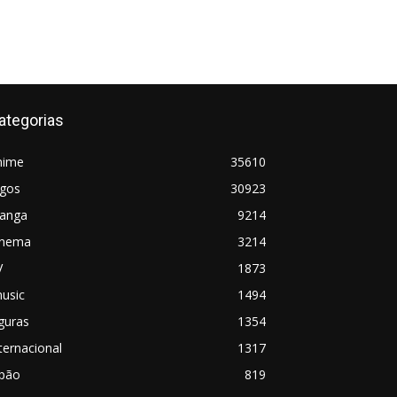
ategorias
nime
35610
ogos
30923
anga
9214
inema
3214
V
1873
usic
1494
guras
1354
ternacional
1317
apão
819