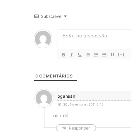
Subscreve
[+]
3
COMENTÁRIOS
logansan
30 , Novembro , 2011 6:45
não dá!
Responder