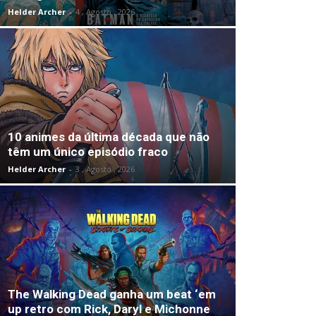
Helder Archer
-
4 , Agosto , 2026
10 animes da última década que não
têm um único episódio fraco
Helder Archer
-
3 , Agosto , 2026
The Walking Dead ganha um beat ‘em
up retro com Rick, Daryl e Michonne