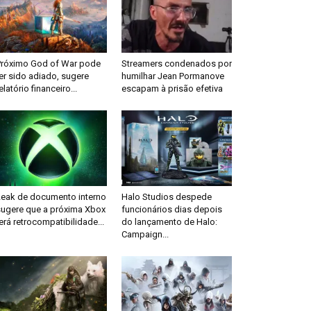
Próximo God of War pode
Streamers condenados por
er sido adiado, sugere
humilhar Jean Pormanove
elatório financeiro...
escapam à prisão efetiva
Leak de documento interno
Halo Studios despede
sugere que a próxima Xbox
funcionários dias depois
erá retrocompatibilidade...
do lançamento de Halo:
Campaign...