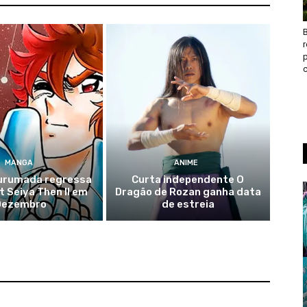
B
c
MANGA
ANIME
urumada regressa
Curta independente O
 Seiya Then II em
Dragão de Rozan ganha data
Dezembro
de estreia