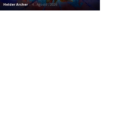
Helder Archer
-
4 , Agosto , 2026