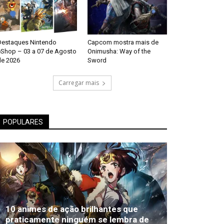
Destaques Nintendo
Capcom mostra mais de
eShop – 03 a 07 de Agosto
Onimusha: Way of the
de 2026
Sword
Carregar mais
POPULARES
10 animes de ação brilhantes que
praticamente ninguém se lembra de