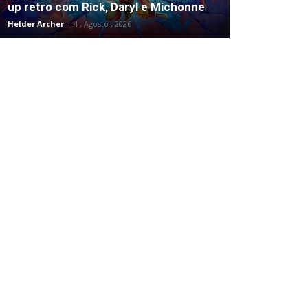
up retro com Rick, Daryl e Michonne
Helder Archer
-
4 , Agosto , 2026