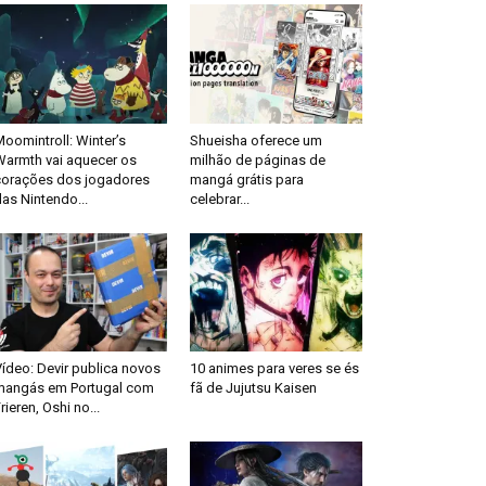
oomintroll: Winter’s
Shueisha oferece um
Warmth vai aquecer os
milhão de páginas de
corações dos jogadores
mangá grátis para
as Nintendo...
celebrar...
ídeo: Devir publica novos
10 animes para veres se és
mangás em Portugal com
fã de Jujutsu Kaisen
rieren, Oshi no...