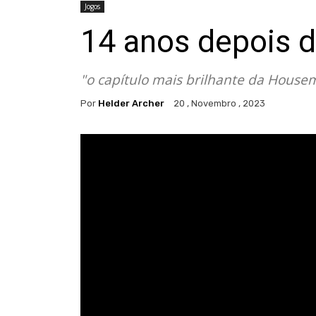
Jogos
14 anos depois d
"o capítulo mais brilhante da Housem
Por
Helder Archer
20 , Novembro , 2023