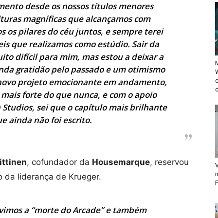
ento desde os nossos títulos menores
alturas magníficas que alcançamos com
 os pilares do céu juntos, e sempre terei
veis que realizamos como estúdio. Sair da
o difícil para mim, mas estou a deixar a
M
da gratidão pelo passado e um otimismo
 novo projeto emocionante em andamento,
d
 mais forte do que nunca, e com o apoio
 Studios, sei que o capítulo mais brilhante
 ainda não foi escrito.
uittinen
, cofundador da
Housemarque
, reservou
V
 da liderança de Krueger.
F
 vimos a “morte do Arcade” e também