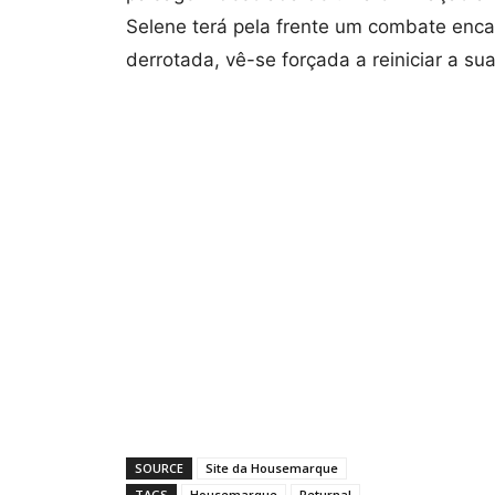
Selene terá pela frente um combate enca
derrotada, vê-se forçada a reiniciar a s
SOURCE
Site da Housemarque
TAGS
Housemarque
Returnal