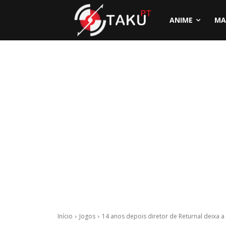
ANIME
MA
Início
Jogos
14 anos depois diretor de Returnal deixa