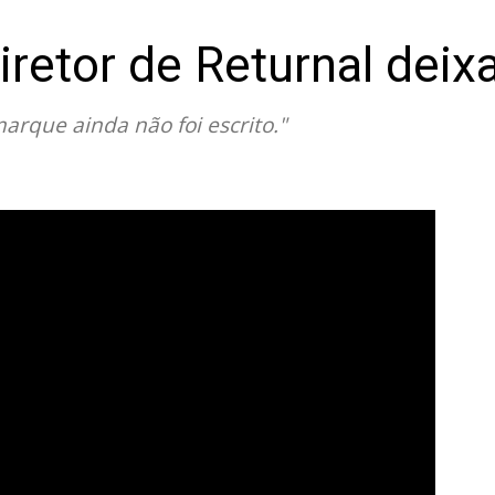
iretor de Returnal dei
arque ainda não foi escrito."