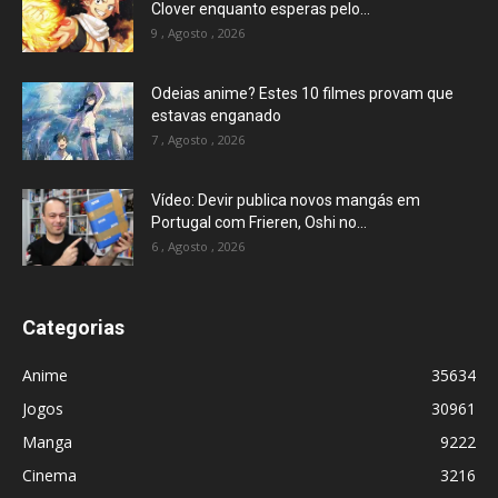
Clover enquanto esperas pelo...
9 , Agosto , 2026
Odeias anime? Estes 10 filmes provam que
estavas enganado
7 , Agosto , 2026
Vídeo: Devir publica novos mangás em
Portugal com Frieren, Oshi no...
6 , Agosto , 2026
Categorias
Anime
35634
Jogos
30961
Manga
9222
Cinema
3216