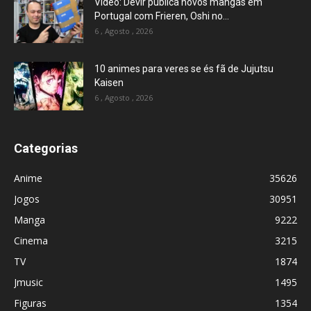
Vídeo: Devir publica novos mangás em
Portugal com Frieren, Oshi no...
6 , Agosto , 2026
10 animes para veres se és fã de Jujutsu
Kaisen
6 , Agosto , 2026
Categorias
Anime
35626
Jogos
30951
Manga
9222
Cinema
3215
TV
1874
Jmusic
1495
Figuras
1354