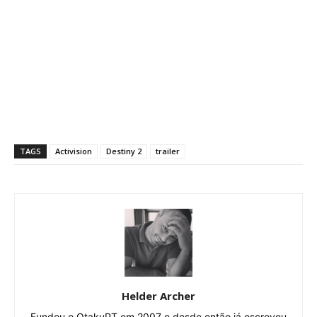
TAGS
Activision
Destiny 2
trailer
Helder Archer
Fundou o OtakuPT em 2007 e desde então já escreveu