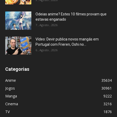
Odeias anime? Estes 10 filmes provam que
estavas enganado
7 , Agosto , 2026
Vídeo: Devir publica novos mangás em
Portugal com Frieren, Oshi no...
6 , Agosto , 2026
Categorias
Anime
35634
Jogos
30961
Manga
9222
Cinema
3216
TV
1876