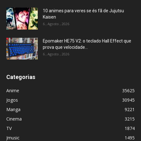
10 animes para veres se és fã de Jujutsu
Kaisen
6 , Agosto , 2026
Epomaker HE75 V2: o teclado Hall Effect que
prova que velocidade...
6 , Agosto , 2026
Categorias
Anime
35625
Jogos
30945
Manga
9221
Cinema
3215
TV
1874
Jmusic
1495