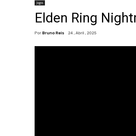
Jogos
Elden Ring Night
Por
Bruno Reis
24 , Abril , 2025