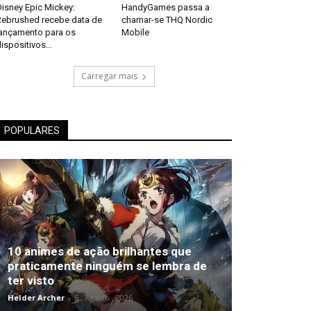
isney Epic Mickey:
HandyGames passa a
Rebrushed recebe data de
chamar-se THQ Nordic
lançamento para os
Mobile
ispositivos...
Carregar mais
POPULARES
10 animes de ação brilhantes que
praticamente ninguém se lembra de
ter visto
Helder Archer
-
5 , Agosto , 2026