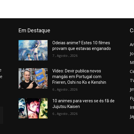
Em Destaque
C
Odeias anime? Estes 10 filmes
A
provam que estavas enganado
J
7 , Agosto , 2026
M
e
C
Vídeo: Devir publica novos
 e
mangás em Portugal com
T
Frieren, Oshi no Ko e Kenshin
Jm
6 , Agosto , 2026
Fi
10 animes para veres se és fã de
Jujutsu Kaisen
In
6 , Agosto , 2026
J