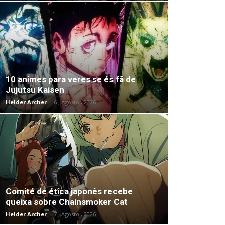
10 animes para veres se és fã de
Jujutsu Kaisen
Helder Archer
-
6 , Agosto , 2026
Comité de ética japonês recebe
queixa sobre Chainsmoker Cat
Helder Archer
-
7 , Agosto , 2026