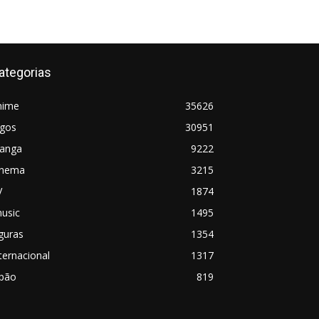
ategorias
nime
35626
ogos
30951
anga
9222
inema
3215
V
1874
usic
1495
guras
1354
ternacional
1317
apão
819