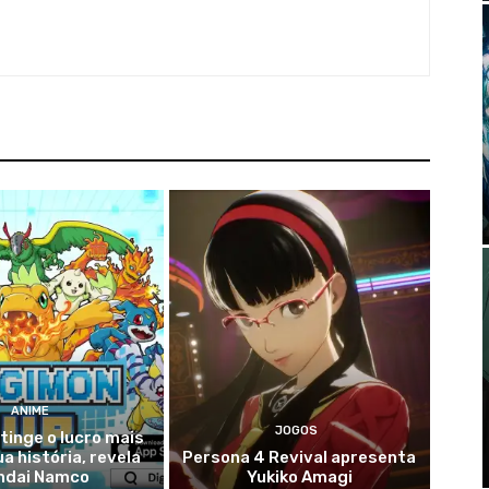
ANIME
JOGOS
tinge o lucro mais
ua história, revela
Persona 4 Revival apresenta
ndai Namco
Yukiko Amagi