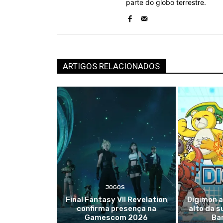
parte do globo terrestre.
ARTIGOS RELACIONADOS
JOGOS
Final Fantasy VII Revelation
Digimon a
confirma presença na
alto da s
Gamescom 2026
Ba