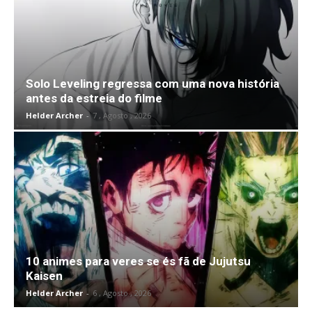
Solo Leveling regressa com uma nova história
antes da estreia do filme
Helder Archer
-
7 , Agosto , 2026
10 animes para veres se és fã de Jujutsu
Kaisen
Helder Archer
-
6 , Agosto , 2026