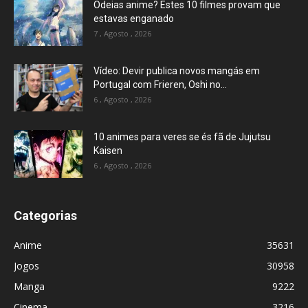
Odeias anime? Estes 10 filmes provam que
estavas enganado
7 , Agosto , 2026
Vídeo: Devir publica novos mangás em
Portugal com Frieren, Oshi no...
6 , Agosto , 2026
10 animes para veres se és fã de Jujutsu
Kaisen
6 , Agosto , 2026
Categorias
Anime
35631
Jogos
30958
Manga
9222
Cinema
3216