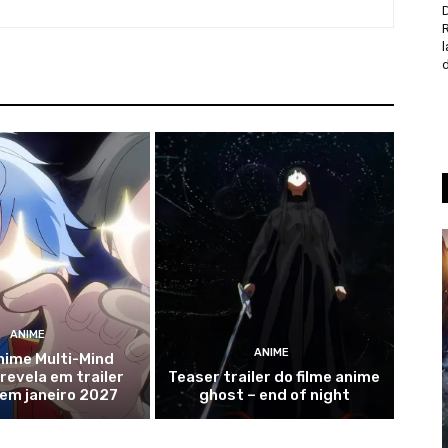
D
d
ANIME
ANIME
nime Multi-Mind
evela em trailer
Teaser trailer do filme anime
 em janeiro 2027
ghost – end of night