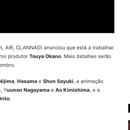
, AIR, CLANNAD) anunciou que está a trabalhar
omo produtor
Touya Okano
. Mais detalhes serão
vembro.
Nijima
,
Hasama
e
Shun Sayuki
, a animação
n
, Y
uunon Nagayama
e
Ao Kimishima
, e a
Orito
.