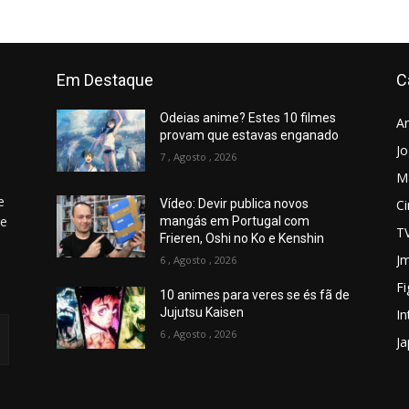
Em Destaque
C
Odeias anime? Estes 10 filmes
A
provam que estavas enganado
J
7 , Agosto , 2026
M
e
C
Vídeo: Devir publica novos
 e
mangás em Portugal com
T
Frieren, Oshi no Ko e Kenshin
Jm
6 , Agosto , 2026
Fi
10 animes para veres se és fã de
Jujutsu Kaisen
In
6 , Agosto , 2026
J