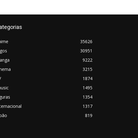
ategorias
nime
35626
ogos
30951
anga
9222
inema
3215
V
1874
usic
1495
guras
1354
ternacional
1317
apão
819