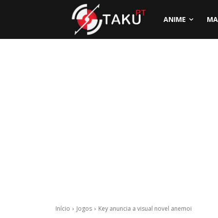
ANIME
MA
Início
Jogos
Key anuncia a visual novel anemoi