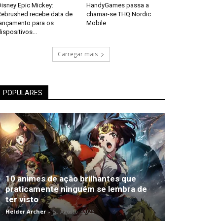
isney Epic Mickey:
HandyGames passa a
Rebrushed recebe data de
chamar-se THQ Nordic
lançamento para os
Mobile
ispositivos...
Carregar mais
POPULARES
10 animes de ação brilhantes que
praticamente ninguém se lembra de
ter visto
Helder Archer
-
5 , Agosto , 2026