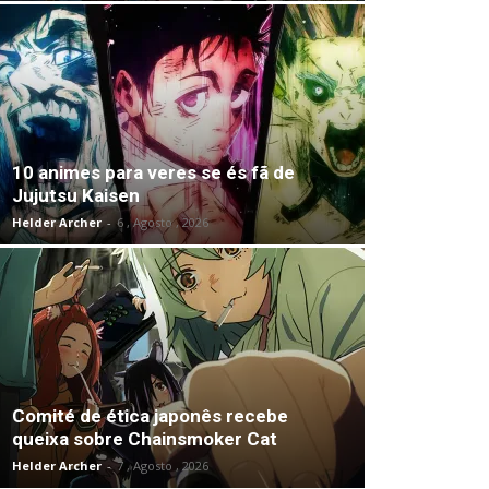
10 animes para veres se és fã de
Jujutsu Kaisen
Helder Archer
-
6 , Agosto , 2026
Comité de ética japonês recebe
queixa sobre Chainsmoker Cat
Helder Archer
-
7 , Agosto , 2026