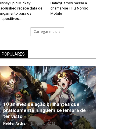
isney Epic Mickey:
HandyGames passa a
Rebrushed recebe data de
chamar-se THQ Nordic
lançamento para os
Mobile
ispositivos...
Carregar mais
POPULARES
10 animes de ação brilhantes que
praticamente ninguém se lembra de
ter visto
Helder Archer
-
5 , Agosto , 2026