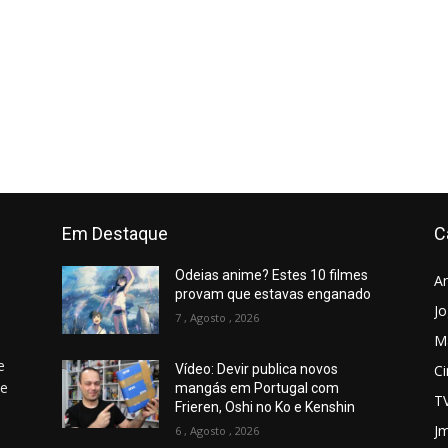
Em Destaque
C
Odeias anime? Estes 10 filmes
A
provam que estavas enganado
J
7 , Agosto , 2026
M
e
C
Vídeo: Devir publica novos
 e
mangás em Portugal com
T
Frieren, Oshi no Ko e Kenshin
Jm
6 , Agosto , 2026