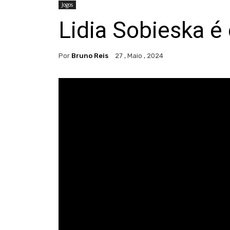
Jogos
Lidia Sobieska é
Por
Bruno Reis
27 , Maio , 2024