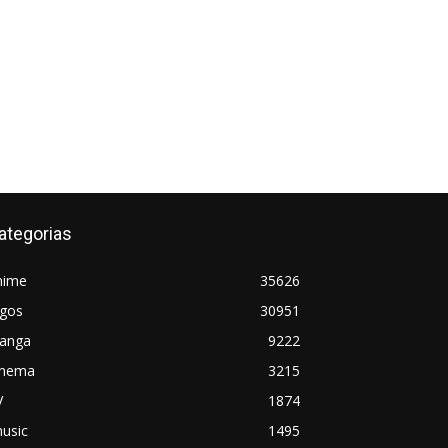
ategorias
nime
35626
ogos
30951
anga
9222
inema
3215
V
1874
usic
1495