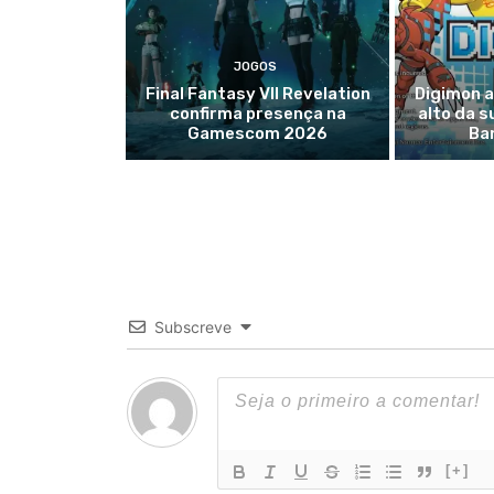
JOGOS
Final Fantasy VII Revelation
Digimon a
confirma presença na
alto da s
Gamescom 2026
Ba
Subscreve
[+]