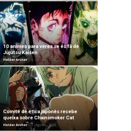
10 animes para veres se és fã de
Jujutsu Kaisen
Helder Archer
-
6 , Agosto , 2026
Comité de ética japonês recebe
queixa sobre Chainsmoker Cat
Helder Archer
-
7 , Agosto , 2026