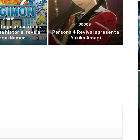
ANIME
JOGOS
tinge o lucro mais
ua história, revela
Persona 4 Revival apresenta
ndai Namco
Yukiko Amagi