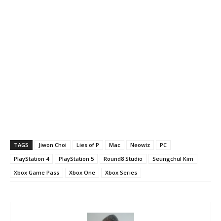
TAGS
Jiwon Choi
Lies of P
Mac
Neowiz
PC
PlayStation 4
PlayStation 5
Round8 Studio
Seungchul Kim
Xbox Game Pass
Xbox One
Xbox Series