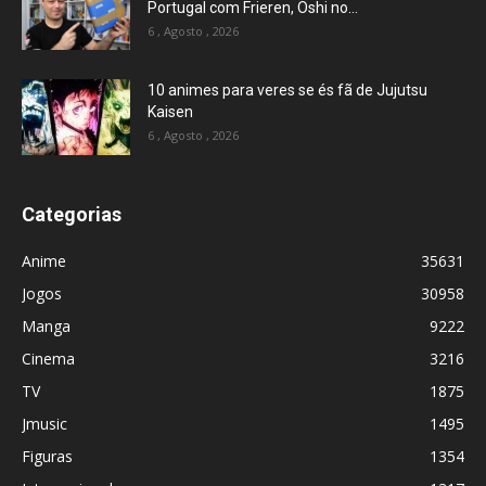
Portugal com Frieren, Oshi no...
6 , Agosto , 2026
10 animes para veres se és fã de Jujutsu
Kaisen
6 , Agosto , 2026
Categorias
Anime
35631
Jogos
30958
Manga
9222
Cinema
3216
TV
1875
Jmusic
1495
Figuras
1354