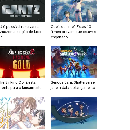
á é possível reservar na
Odeias anime? Estes 10
Amazon a edição de luxo
filmes provam que estavas
e...
enganado
he Sinking City 2 está
Serious Sam: Shatterverse
pronto para o lançamento
já tem data de lançamento