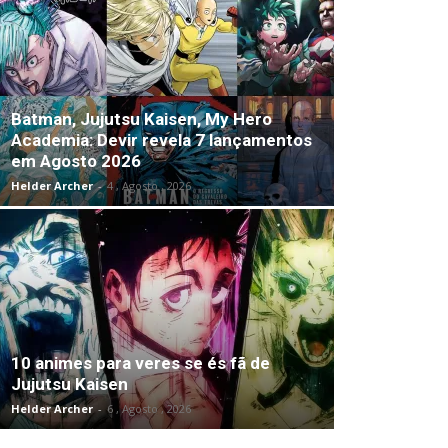
Batman, Jujutsu Kaisen, My Hero
Academia: Devir revela 7 lançamentos
em Agosto 2026
Helder Archer
-
4 , Agosto , 2026
10 animes para veres se és fã de
Jujutsu Kaisen
Helder Archer
-
6 , Agosto , 2026