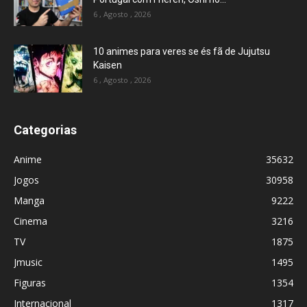
6 , Agosto , 2026
10 animes para veres se és fã de Jujutsu
Kaisen
6 , Agosto , 2026
Categorias
Anime
35632
Jogos
30958
Manga
9222
Cinema
3216
TV
1875
Jmusic
1495
Figuras
1354
Internacional
1317