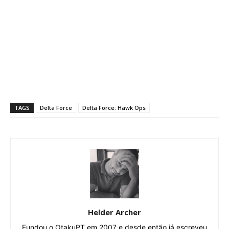
TAGS
Delta Force
Delta Force: Hawk Ops
Helder Archer
Fundou o OtakuPT em 2007 e desde então já escreveu