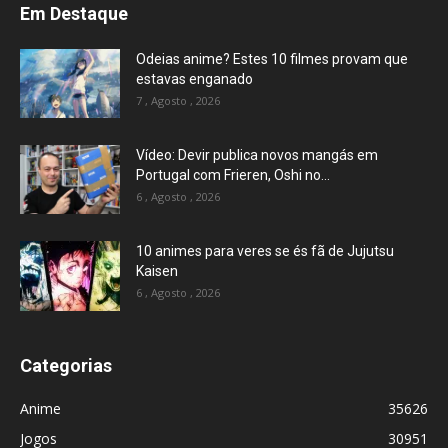
Em Destaque
Odeias anime? Estes 10 filmes provam que
estavas enganado
7 , Agosto , 2026
Vídeo: Devir publica novos mangás em
Portugal com Frieren, Oshi no...
6 , Agosto , 2026
10 animes para veres se és fã de Jujutsu
Kaisen
6 , Agosto , 2026
Categorias
Anime
35626
Jogos
30951