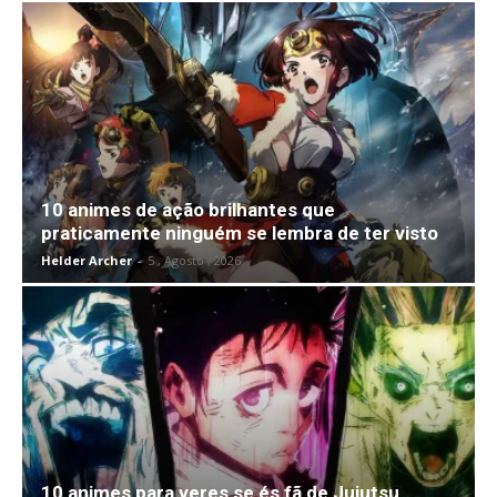
10 animes de ação brilhantes que
praticamente ninguém se lembra de ter visto
Helder Archer
-
5 , Agosto , 2026
10 animes para veres se és fã de Jujutsu