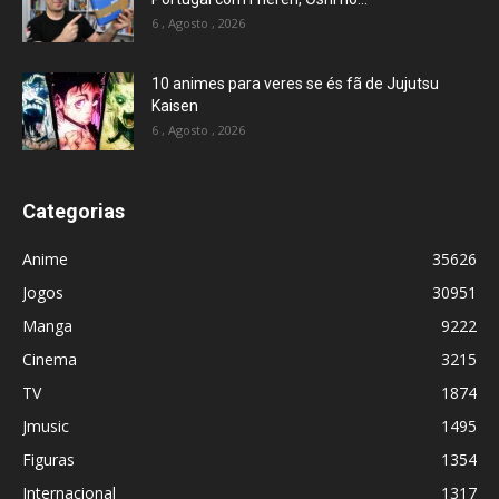
6 , Agosto , 2026
10 animes para veres se és fã de Jujutsu
Kaisen
6 , Agosto , 2026
Categorias
Anime
35626
Jogos
30951
Manga
9222
Cinema
3215
TV
1874
Jmusic
1495
Figuras
1354
Internacional
1317