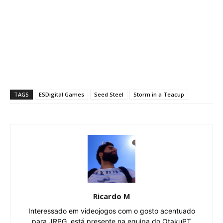
TAGS
ESDigital Games
Seed Steel
Storm in a Teacup
Ricardo M
Interessado em videojogos com o gosto acentuado
para JRPG, está presente na equipa do OtakuPT