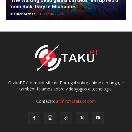
The Walking Dead ganha um beat ‘em up retro
com Rick, Daryl e Michonne
Helder Archer
-
4 , Agosto , 2026
OtakuPT é o maior site de Portugal sobre anime e mangá, e
também falamos sobre videojogos e tecnologia!
Contacto:
admin@otakupt.com