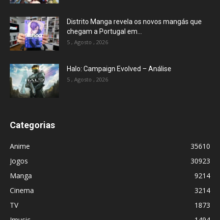
Distrito Manga revela os novos mangás que
chegam a Portugal em...
5 , Agosto , 2026
Halo: Campaign Evolved – Análise
5 , Agosto , 2026
Categorias
Anime
35610
Jogos
30923
Manga
9214
Cinema
3214
TV
1873
Jmusic
1494