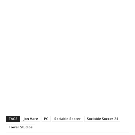
TAGS
Jon Hare
PC
Sociable Soccer
Sociable Soccer 24
Tower Studios