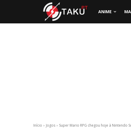
ANIME
MA
Início
Jogos
Super Mario RPG chegou hoje à Nintendo S