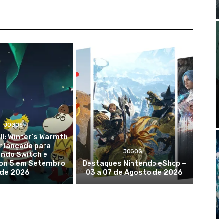
JOGOS
l: Winter’s Warmth
er lançado para
JOGOS
endo Switch e
ion 5 em Setembro
Destaques Nintendo eShop –
de 2026
03 a 07 de Agosto de 2026