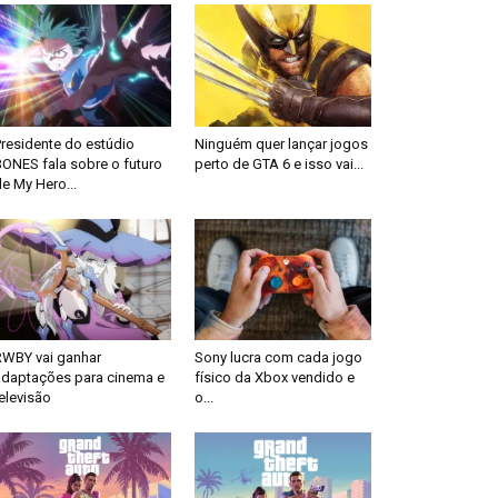
Presidente do estúdio
Ninguém quer lançar jogos
BONES fala sobre o futuro
perto de GTA 6 e isso vai...
e My Hero...
RWBY vai ganhar
Sony lucra com cada jogo
adaptações para cinema e
físico da Xbox vendido e
elevisão
o...