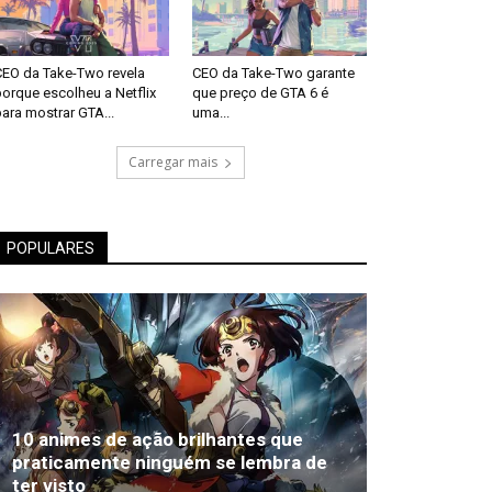
CEO da Take-Two revela
CEO da Take-Two garante
orque escolheu a Netflix
que preço de GTA 6 é
ara mostrar GTA...
uma...
Carregar mais
POPULARES
10 animes de ação brilhantes que
praticamente ninguém se lembra de
ter visto