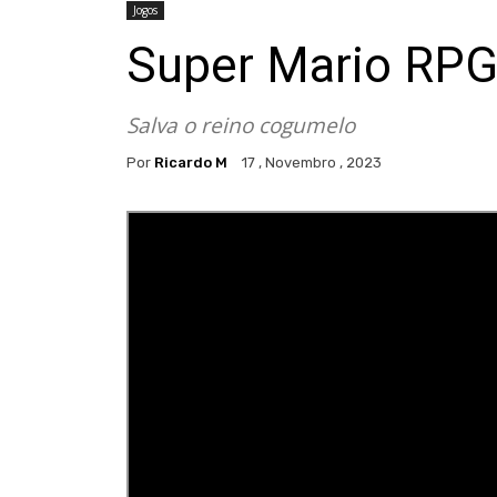
Jogos
Super Mario RPG
Salva o reino cogumelo
Por
Ricardo M
17 , Novembro , 2023