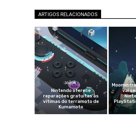
ARTIGOS RELACIONADOS
JOGOS
Moomintrol
Nintendo oferece
vai s
reparações gratuitas às
Nint
vítimas do terramoto de
PlayStat
Kumamoto