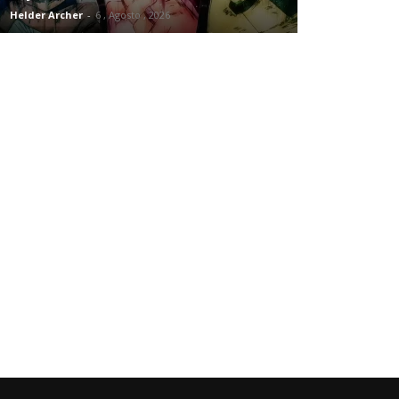
Helder Archer
-
6 , Agosto , 2026