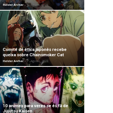
Helder Archer
-
5 , Agosto , 2026
Comité de ética japonês recebe
queixa sobre Chainsmoker Cat
Helder Archer
-
7 , Agosto , 2026
10 animes para veres se és fã de
Jujutsu Kaisen