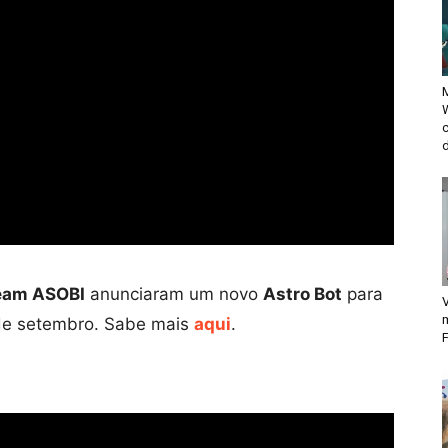
M
d
eam ASOBI
anunciaram um novo
Astro Bot
para
V
 de setembro. Sabe mais
aqui
.
F