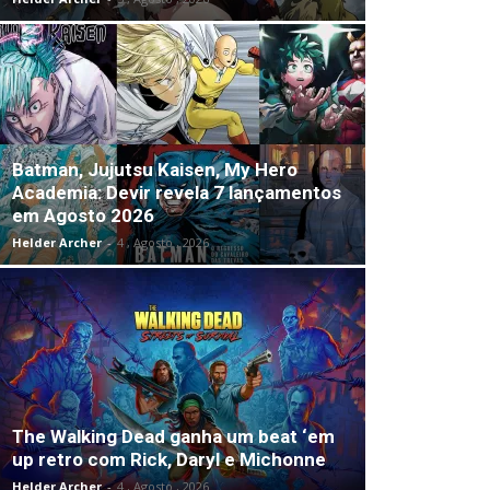
Batman, Jujutsu Kaisen, My Hero
Academia: Devir revela 7 lançamentos
em Agosto 2026
Helder Archer
-
4 , Agosto , 2026
The Walking Dead ganha um beat ‘em
up retro com Rick, Daryl e Michonne
Helder Archer
-
4 , Agosto , 2026