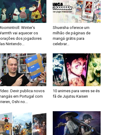
oomintroll: Winter’s
Shueisha oferece um
Warmth vai aquecer os
milhão de páginas de
corações dos jogadores
mangá grátis para
as Nintendo...
celebrar...
ídeo: Devir publica novos
10 animes para veres se és
mangás em Portugal com
fã de Jujutsu Kaisen
rieren, Oshi no...