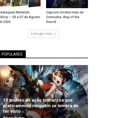
Destaques Nintendo
Capcom mostra mais de
eShop – 03 a 07 de Agosto
Onimusha: Way of the
de 2026
Sword
Carregar mais
POPULARES
10 animes de ação brilhantes que
praticamente ninguém se lembra de
ter visto
Helder Archer
-
5 , Agosto , 2026