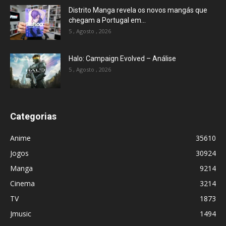
Distrito Manga revela os novos mangás que
chegam a Portugal em...
5 , Agosto , 2026
Halo: Campaign Evolved – Análise
5 , Agosto , 2026
Categorias
Anime
35610
Jogos
30924
Manga
9214
Cinema
3214
TV
1873
Jmusic
1494