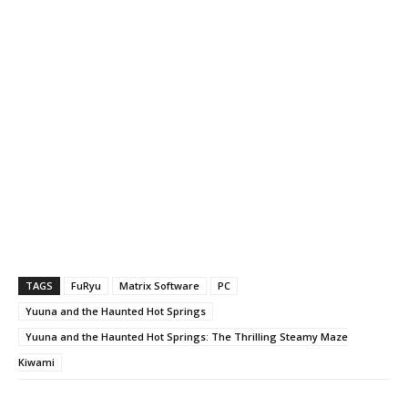
TAGS
FuRyu
Matrix Software
PC
Yuuna and the Haunted Hot Springs
Yuuna and the Haunted Hot Springs: The Thrilling Steamy Maze
Kiwami