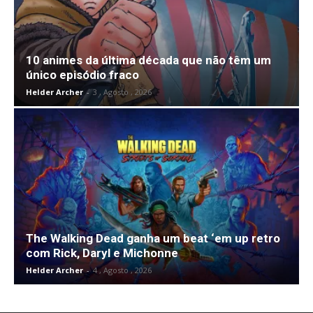
10 animes da última década que não têm um
único episódio fraco
Helder Archer
-
3 , Agosto , 2026
The Walking Dead ganha um beat ‘em up retro
com Rick, Daryl e Michonne
Helder Archer
-
4 , Agosto , 2026