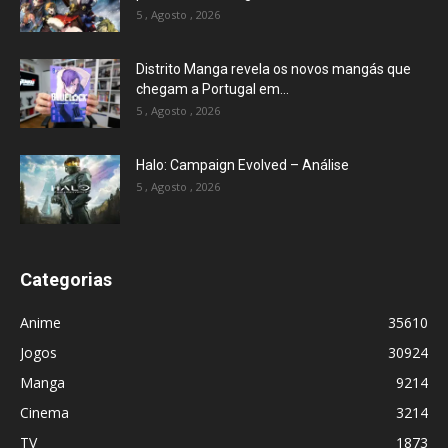
5 , Agosto , 2026
Distrito Manga revela os novos mangás que
chegam a Portugal em...
5 , Agosto , 2026
Halo: Campaign Evolved – Análise
5 , Agosto , 2026
Categorias
Anime
35610
Jogos
30924
Manga
9214
Cinema
3214
TV
1873