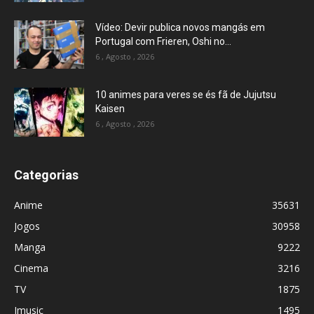
Vídeo: Devir publica novos mangás em
Portugal com Frieren, Oshi no...
6 , Agosto , 2026
10 animes para veres se és fã de Jujutsu
Kaisen
6 , Agosto , 2026
Categorias
Anime
35631
Jogos
30958
Manga
9222
Cinema
3216
TV
1875
Jmusic
1495