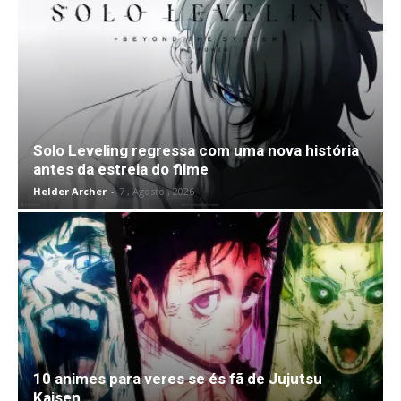
Solo Leveling regressa com uma nova história
antes da estreia do filme
Helder Archer
-
7 , Agosto , 2026
10 animes para veres se és fã de Jujutsu
Kaisen