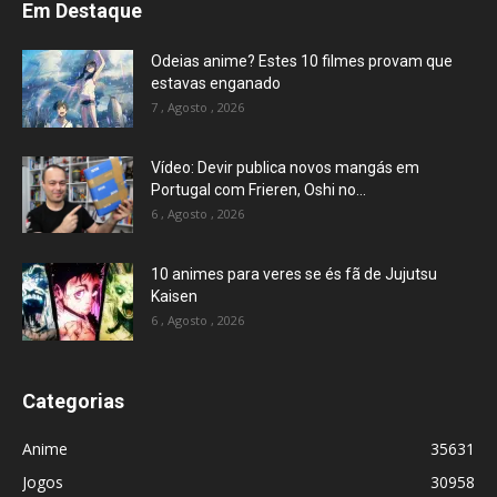
Em Destaque
Odeias anime? Estes 10 filmes provam que
estavas enganado
7 , Agosto , 2026
Vídeo: Devir publica novos mangás em
Portugal com Frieren, Oshi no...
6 , Agosto , 2026
10 animes para veres se és fã de Jujutsu
Kaisen
6 , Agosto , 2026
Categorias
Anime
35631
Jogos
30958