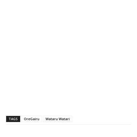
TAGS
OreGairu
Wataru Watari