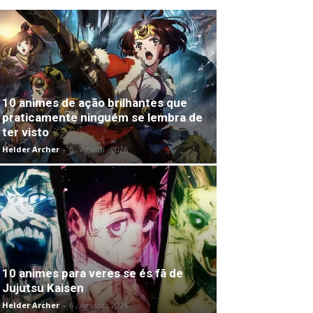
10 animes de ação brilhantes que
praticamente ninguém se lembra de
ter visto
Helder Archer
-
5 , Agosto , 2026
10 animes para veres se és fã de
Jujutsu Kaisen
Helder Archer
-
6 , Agosto , 2026