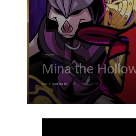
Review
Mina the Hollow
Por
Ricardo M
-
25 , Junho , 2026