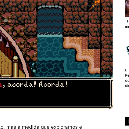
TH
mi
Di
Re
de
di
to, mas à medida que exploramos e