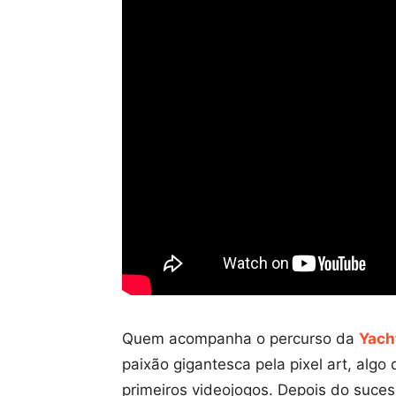
Quem acompanha o percurso da
Yach
paixão gigantesca pela pixel art, alg
primeiros videojogos. Depois do suce