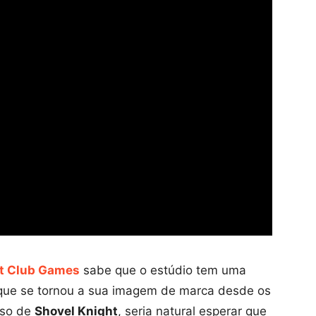
t Club Games
sabe que o estúdio tem uma
o que se tornou a sua imagem de marca desde os
sso de
Shovel Knight
, seria natural esperar que