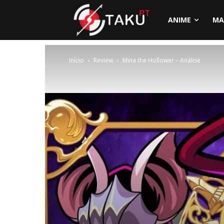
ANIME
MA
Início
Review
Mina the Hollower – Análise