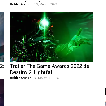
Helder Archer
-
19 , Março , 2023
2:
Trailer The Game Awards 2022 de
Destiny 2: Lightfall
Helder Archer
-
9 , Dezembro , 2022