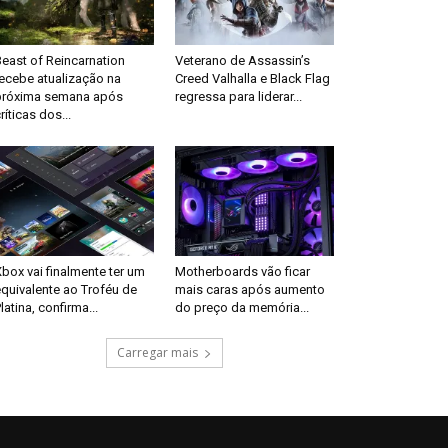
east of Reincarnation
Veterano de Assassin’s
recebe atualização na
Creed Valhalla e Black Flag
próxima semana após
regressa para liderar...
ríticas dos...
box vai finalmente ter um
Motherboards vão ficar
quivalente ao Troféu de
mais caras após aumento
latina, confirma...
do preço da memória...
Carregar mais