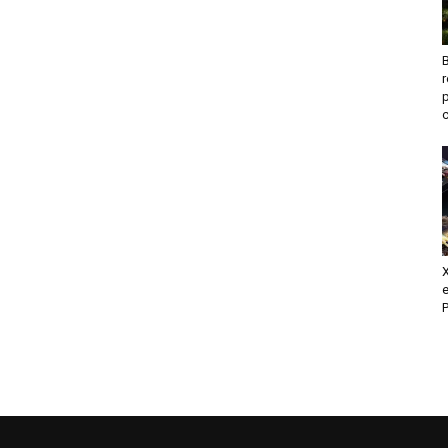
B
c
X
e
P