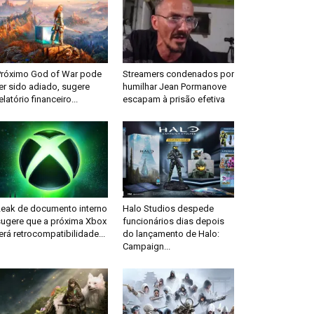
Próximo God of War pode
Streamers condenados por
er sido adiado, sugere
humilhar Jean Pormanove
elatório financeiro...
escapam à prisão efetiva
Leak de documento interno
Halo Studios despede
sugere que a próxima Xbox
funcionários dias depois
erá retrocompatibilidade...
do lançamento de Halo:
Campaign...