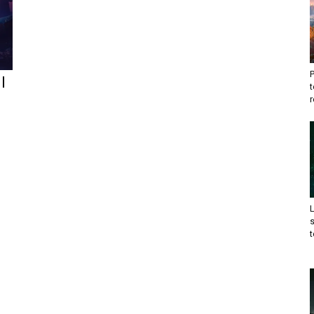
l
t
r
t