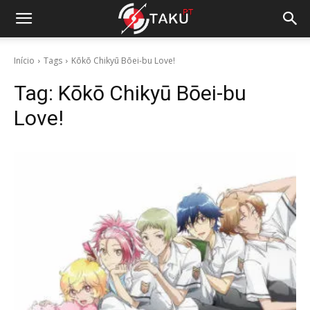
Início
Tags
Kōkō Chikyū Bōei-bu Love!
Tag:
Kōkō Chikyū Bōei-bu
Love!