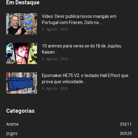
Em Destaque
Vídeo: Devir publica novos mangás em
Portugal com Frieren, Oshi no...
6 , Agosto , 2026
10 animes para veres se és fã de Jujutsu
Kaisen
6 , Agosto , 2026
Epomaker HE75 V2: o teclado Hall Effect que
prova que velocidade...
6 , Agosto , 2026
Categorias
Anime
35611
Jogos
30929