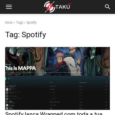
Início
Tags
Spotify
Tag:
Spotify
Spotify lança Wrapped com toda a tua