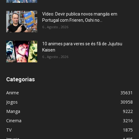
Vídeo: Devir publica novos mangás em
Portugal com Frieren, Oshi no...
6 , Agosto , 2026
10 animes para veres se és fã de Jujutsu
Kaisen
6 , Agosto , 2026
Categorias
Anime
35631
Jogos
30958
Manga
9222
Cinema
3216
TV
1875