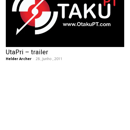
UtaPri – trailer
Helder Archer
-
28 , Junho , 2011