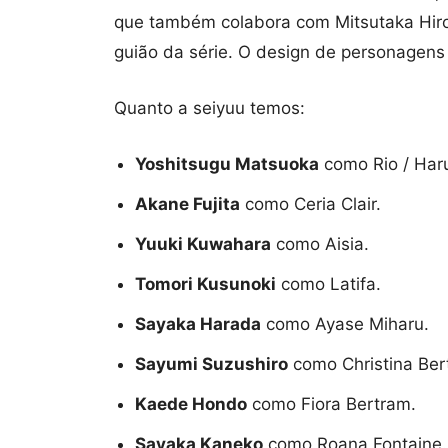
que também colabora com Mitsutaka Hir
guião da série. O design de personagen
Quanto a seiyuu temos:
Yoshitsugu Matsuoka
como Rio / Ha
Akane Fujita
como Ceria Clair.
Yuuki Kuwahara
como Aisia.
Tomori Kusunoki
como Latifa.
Sayaka Harada
como Ayase Miharu.
Sayumi Suzushiro
como Christina Ber
Kaede Hondo
como Fiora Bertram.
Sayaka Kaneko
como Roana Fontaine.