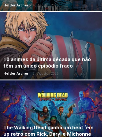
Helder Archer
-
4 , Agosto , 2026
10 animes da última década que não
têm um único episódio fraco
Helder Archer
-
3 , Agosto , 2026
The Walking Dead ganha um beat ‘em
up retro com Rick, Daryl e Michonne