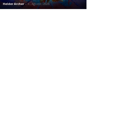
Helder Archer
-
4 , Agosto , 2026