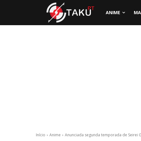
ANIME
MA
Início
Anime
Anunciada segunda temporada de Seirei 