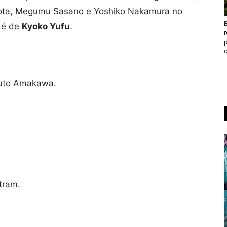
ota, Megumu Sasano e Yoshiko Nakamura no
B
s é de
Kyoko Yufu
.
c
ruto Amakawa.
tram.