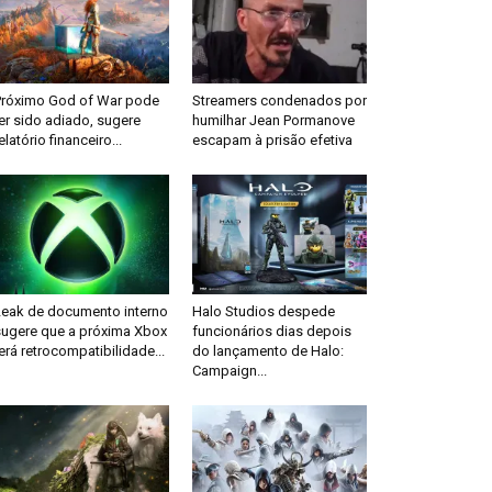
Próximo God of War pode
Streamers condenados por
er sido adiado, sugere
humilhar Jean Pormanove
elatório financeiro...
escapam à prisão efetiva
Leak de documento interno
Halo Studios despede
sugere que a próxima Xbox
funcionários dias depois
erá retrocompatibilidade...
do lançamento de Halo:
Campaign...