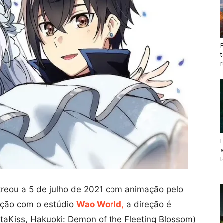
t
r
t
treou a 5 de julho de 2021 com animação pelo
ção com o estúdio
Wao World
,
a direção é
ItaKiss, Hakuoki: Demon of the Fleeting Blossom)