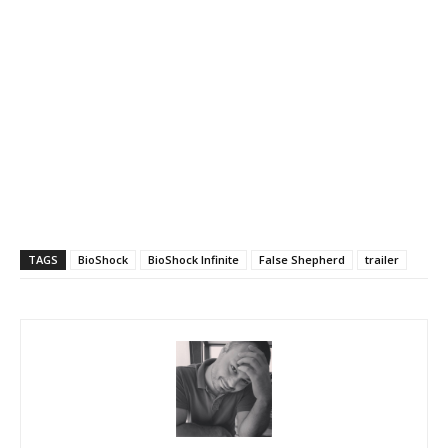
TAGS
BioShock
BioShock Infinite
False Shepherd
trailer