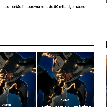
desde então já escreveu mais de 60 mil artigos sobre
t
p
ANIME
ANIME
Trailer da série anime Failure