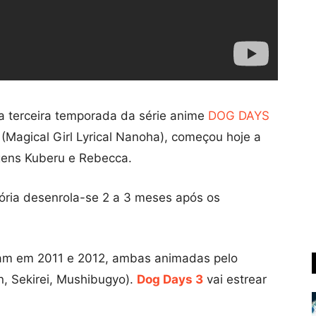
 a terceira temporada da série anime
DOG DAYS
(Magical Girl Lyrical Nanoha), começou hoje a
agens Kuberu e Rebecca.
ória desenrola-se 2 a 3 meses após os
ram em 2011 e 2012, ambas animadas pelo
n, Sekirei, Mushibugyo).
Dog Days 3
vai estrear