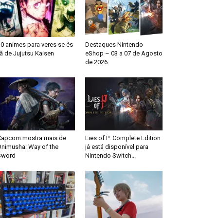
0 animes para veres se és
Destaques Nintendo
ã de Jujutsu Kaisen
eShop – 03 a 07 de Agosto
de 2026
Capcom mostra mais de
Lies of P: Complete Edition
Onimusha: Way of the
já está disponível para
Sword
Nintendo Switch...