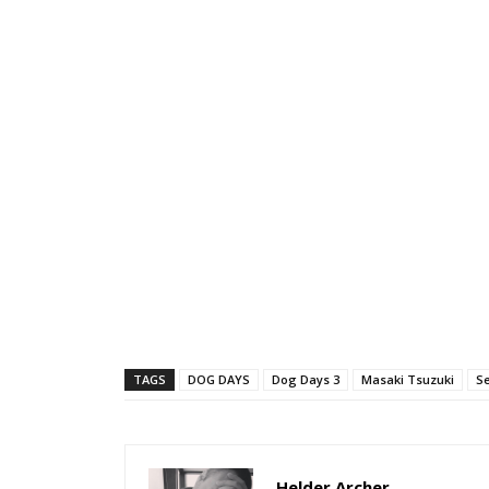
TAGS
DOG DAYS
Dog Days 3
Masaki Tsuzuki
Se
Helder Archer