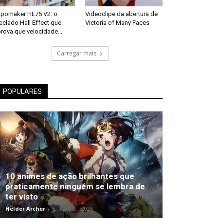
Epomaker HE75 V2: o
Videoclipe da abertura de
eclado Hall Effect que
Victoria of Many Faces
rova que velocidade...
Carregar mais
POPULARES
10 animes de ação brilhantes que
praticamente ninguém se lembra de
ter visto
Helder Archer
-
5 , Agosto , 2026