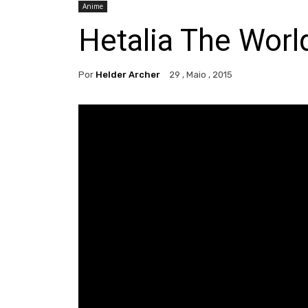
Anime
Hetalia The Worl
Por
Helder Archer
29 , Maio , 2015