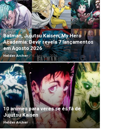
Batman, Jujutsu Kaisen, My Hero
Academia: Devir revela 7 lançamentos
em Agosto 2026
Helder Archer
-
4 , Agosto , 2026
10 animes para veres se és fã de
Jujutsu Kaisen
Helder Archer
-
6 , Agosto , 2026