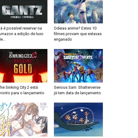
á é possível reservar na
Odeias anime? Estes 10
Amazon a edição de luxo
filmes provam que estavas
e...
enganado
he Sinking City 2 está
Serious Sam: Shatterverse
pronto para o lançamento
já tem data de lançamento