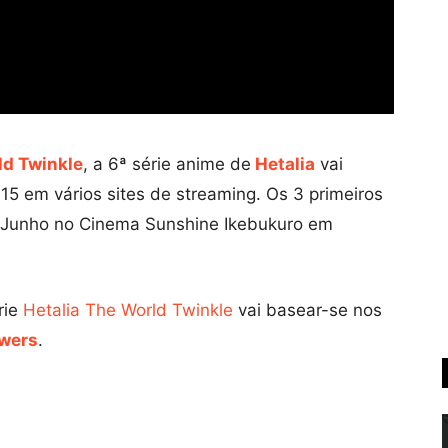
ld Twinkle
, a 6ª série anime de
Hetalia
vai
15 em vários sites de streaming. Os 3 primeiros
e Junho no Cinema Sunshine Ikebukuro em
rie
Hetalia The World Twinkle
vai basear-se nos
owers
.