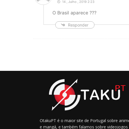
14 , Julho , 2019 2:23
O Brasil aparece ???
Responder
OtakuPT é o maior site de Portugal sobre anim
e mangá, e também falamos sobre videojogos