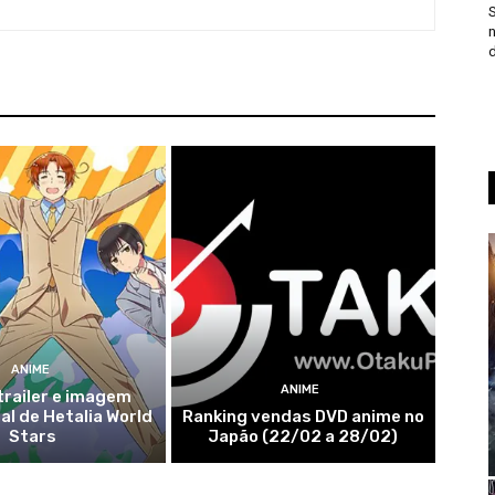
S
n
d
ANIME
ANIME
trailer e imagem
l de Hetalia World
Ranking vendas DVD anime no
Stars
Japão (22/02 a 28/02)