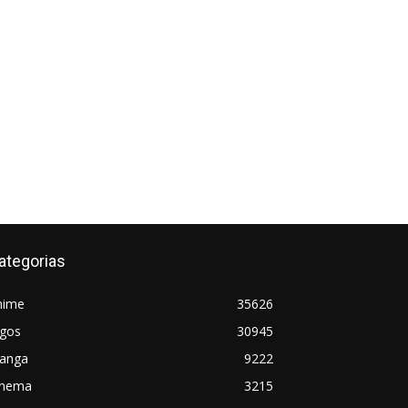
ategorias
nime
35626
ogos
30945
anga
9222
inema
3215