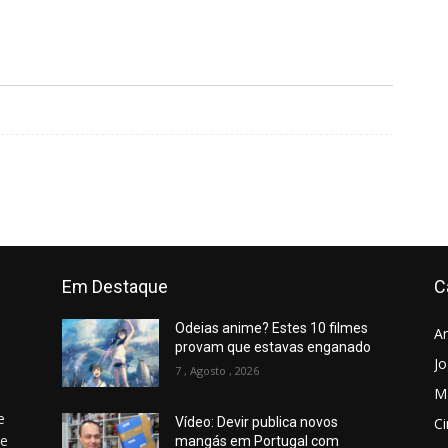
Em Destaque
C
Odeias anime? Estes 10 filmes
A
provam que estavas enganado
J
7 , Agosto , 2026
M
e
C
Vídeo: Devir publica novos
 e
mangás em Portugal com