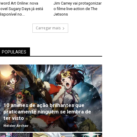
word Art Online: nova
Jim Carrey vai protagonizar
ovel Sugary Days já está
o filme live-action de The
isponível no...
Jetsons
Carregar mais
POPULARES
10 animes de ação brilhantes que
praticamente ninguém se lembra de
ter visto
Helder Archer
-
5 , Agosto , 2026