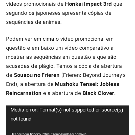
vídeos promocionais de
Honkai Impact 3rd
que
segundo os japoneses apresenta cópias de
sequências de animes.
Podem ver em cima o vídeo promocional em
questão e em baixo um vídeo comparativo a
mostrar as sequências em questão e que são
acusadas de plágio. Temos a cópia da abertura
de
Sousou no Frieren
(Frieren: Beyond Journey’s
End), a abertura de
Mushoku Tensei: Jobless
Reincarnation
e a abertura de
Black Clover
.
R
Media error: Format(s) not supported or source(s)
e
not found
p
Descarregar ficheiro: https://somoskudasai.com/wp-