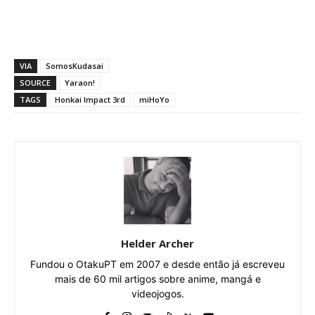
VIA
SomosKudasai
SOURCE
Yaraon!
TAGS
Honkai Impact 3rd
miHoYo
Helder Archer
Fundou o OtakuPT em 2007 e desde então já escreveu
mais de 60 mil artigos sobre anime, mangá e
videojogos.