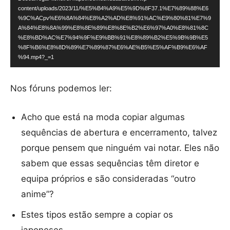
r
content/uploads/2023/11/%E5%B4%A9%E5%9D%8F37.1%E7%89%88%E6
o
%9C%ACpv%E6%8A%84%E8%A2%AD%E8%91%AC%E9%80%81%E7%9
A%84%E8%8A%99%E8%8E%89%E8%8E%B2%E6%97%A0%E8%81%8C
d
%E8%BD%AC%E7%94%9F%E9%BB%91%E8%89%B2%E5%9B%9B%E5
u
%8F%B6%E8%8D%89%E7%89%87%E6%AE%B5%E5%AF%B9%E6%AF
%94.mp4?_=1
t
o
Nos fóruns podemos ler:
r
d
Acho que está na moda copiar algumas
e
sequências de abertura e encerramento, talvez
v
porque pensem que ninguém vai notar. Eles não
í
sabem que essas sequências têm diretor e
d
equipa próprios e são consideradas “outro
e
anime”?
o
Estes tipos estão sempre a copiar os