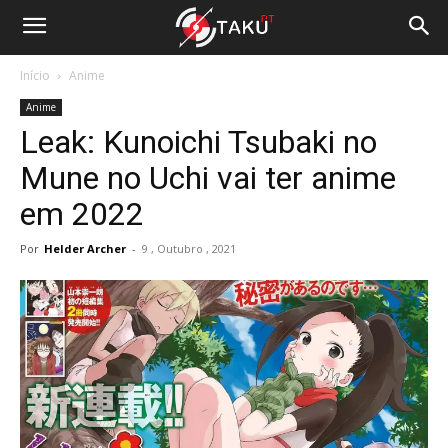
Início
Anime
Anime
Leak: Kunoichi Tsubaki no
Mune no Uchi vai ter anime
em 2022
Por
Helder Archer
-
9 , Outubro , 2021