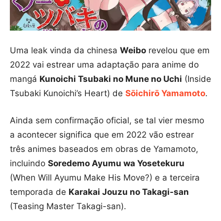
Uma leak vinda da chinesa
Weibo
revelou que em
2022 vai estrear uma adaptação para anime do
mangá
Kunoichi Tsubaki no Mune no Uchi
(Inside
Tsubaki Kunoichi’s Heart) de
Sōichirō Yamamoto
.
Ainda sem confirmação oficial, se tal vier mesmo
a acontecer significa que em 2022 vão estrear
três animes baseados em obras de Yamamoto,
incluindo
Soredemo Ayumu wa Yosetekuru
(When Will Ayumu Make His Move?) e a terceira
temporada de
Karakai Jouzu no Takagi-san
(Teasing Master Takagi-san).