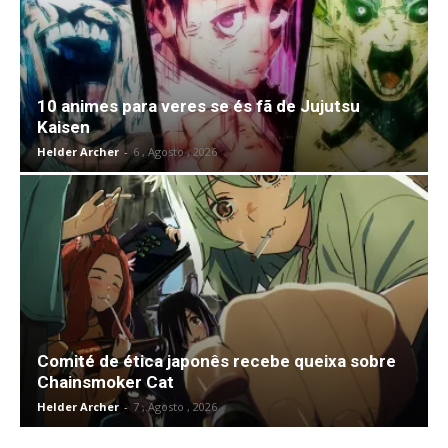
10 animes para veres se és fã de Jujutsu
Kaisen
Helder Archer
-
6 , Agosto , 2026
Comité de ética japonês recebe queixa sobre
Chainsmoker Cat
Helder Archer
-
7 , Agosto , 2026