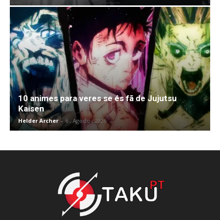
10 animes para veres se és fã de Jujutsu
Kaisen
Helder Archer
-
6 , Agosto , 2026