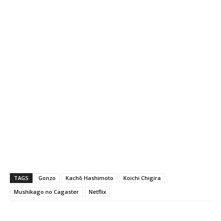
TAGS
Gonzo
Kachō Hashimoto
Koichi Chigira
Mushikago no Cagaster
Netflix