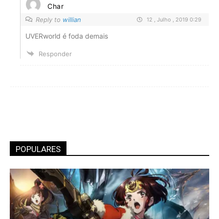
Char
Reply to
willian
12 , Julho , 2019 0:29
UVERworld é foda demais
Responder
POPULARES