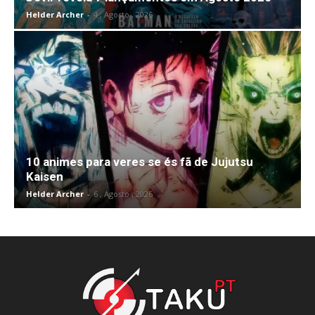
Helder Archer
-
4 , Agosto , 2026
10 animes para veres se és fã de Jujutsu
Kaisen
Helder Archer
-
6 , Agosto , 2026