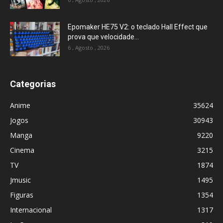
Epomaker HE75 V2: o teclado Hall Effect que
prova que velocidade...
6 , Agosto , 2026
Categorias
Anime
35624
Jogos
30943
Manga
9220
Cinema
3215
TV
1874
Jmusic
1495
Figuras
1354
Internacional
1317