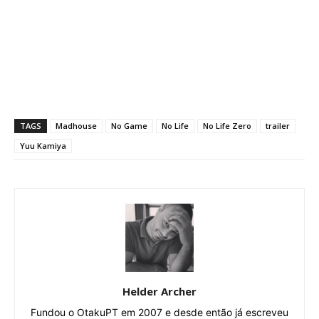
TAGS
Madhouse
No Game
No Life
No Life Zero
trailer
Yuu Kamiya
Helder Archer
Fundou o OtakuPT em 2007 e desde então já escreveu