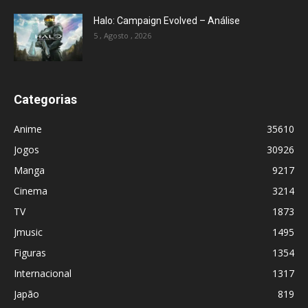
Halo: Campaign Evolved – Análise
5 , Agosto , 2026
Categorias
Anime
35610
Jogos
30926
Manga
9217
Cinema
3214
TV
1873
Jmusic
1495
Figuras
1354
Internacional
1317
Japão
819