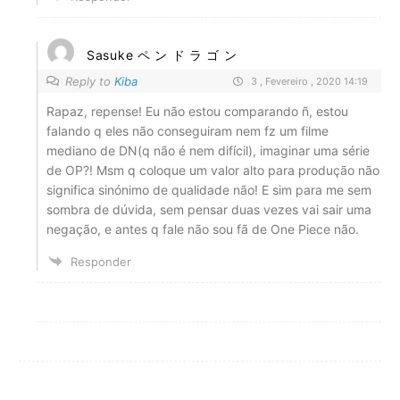
Sasuke ペ ン ド ラ ゴ ン
Reply to
Kiba
3 , Fevereiro , 2020 14:19
Rapaz, repense! Eu não estou comparando ñ, estou
falando q eles não conseguiram nem fz um filme
mediano de DN(q não é nem difícil), imaginar uma série
de OP?! Msm q coloque um valor alto para produção não
significa sinónimo de qualidade não! E sim para me sem
sombra de dúvida, sem pensar duas vezes vai sair uma
negação, e antes q fale não sou fã de One Piece não.
Responder