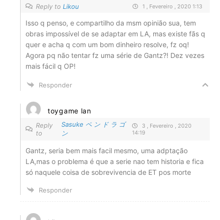
Reply to
Likou
1 , Fevereiro , 2020 1:13
Isso q penso, e compartilho da msm opinião sua, tem
obras impossível de se adaptar em LA, mas existe fãs q
quer e acha q com um bom dinheiro resolve, fz oq!
Agora pq não tentar fz uma série de Gantz?! Dez vezes
mais fácil q OP!
Responder
toygame lan
Sasuke ペ ン ド ラ ゴ
Reply
3 , Fevereiro , 2020
to
ン
14:19
Gantz, seria bem mais facil mesmo, uma adptação
LA,mas o problema é que a serie nao tem historia e fica
só naquele coisa de sobrevivencia de ET pos morte
Responder