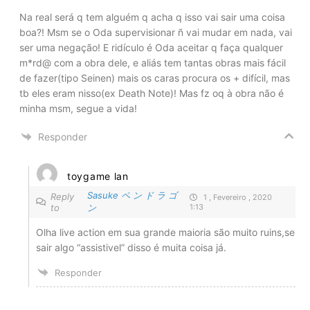
Na real será q tem alguém q acha q isso vai sair uma coisa
boa?! Msm se o Oda supervisionar ñ vai mudar em nada, vai
ser uma negação! E ridículo é Oda aceitar q faça qualquer
m*rd@ com a obra dele, e aliás tem tantas obras mais fácil
de fazer(tipo Seinen) mais os caras procura os + difícil, mas
tb eles eram nisso(ex Death Note)! Mas fz oq à obra não é
minha msm, segue a vida!
Responder
toygame lan
Sasuke ペ ン ド ラ ゴ
Reply
1 , Fevereiro , 2020
to
ン
1:13
Olha live action em sua grande maioria são muito ruins,se
sair algo “assistivel” disso é muita coisa já.
Responder