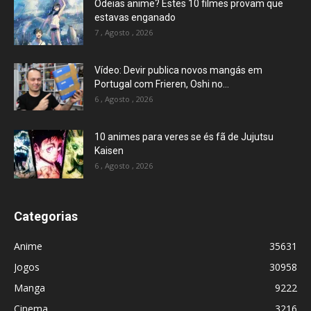
Odeias anime? Estes 10 filmes provam que
estavas enganado
7 , Agosto , 2026
Vídeo: Devir publica novos mangás em
Portugal com Frieren, Oshi no...
6 , Agosto , 2026
10 animes para veres se és fã de Jujutsu
Kaisen
6 , Agosto , 2026
Categorias
Anime
35631
Jogos
30958
Manga
9222
Cinema
3216