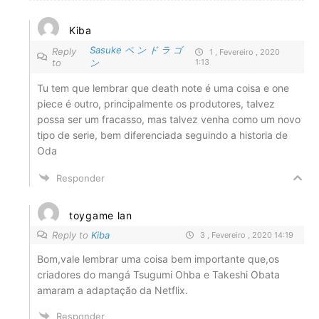
Kiba
Sasuke ペ ン ド ラ ゴ
Reply
1 , Fevereiro , 2020
to
ン
1:13
Tu tem que lembrar que death note é uma coisa e one
piece é outro, principalmente os produtores, talvez
possa ser um fracasso, mas talvez venha como um novo
tipo de serie, bem diferenciada seguindo a historia de
Oda
Responder
toygame lan
Reply to
Kiba
3 , Fevereiro , 2020 14:19
Bom,vale lembrar uma coisa bem importante que,os
criadores do mangá Tsugumi Ohba e Takeshi Obata
amaram a adaptação da Netflix.
Responder