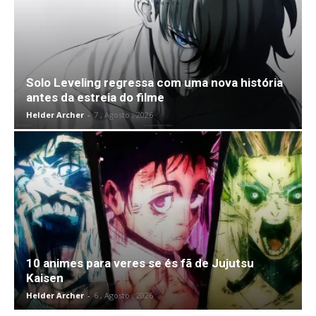
Solo Leveling regressa com uma nova história
antes da estreia do filme
Helder Archer
-
7 , Agosto , 2026
10 animes para veres se és fã de Jujutsu
Kaisen
Helder Archer
-
6 , Agosto , 2026