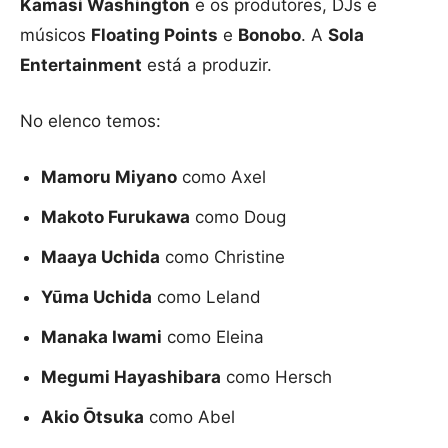
Kamasi Washington
e os produtores, DJs e
músicos
Floating Points
e
Bonobo
. A
Sola
Entertainment
está a produzir.
No elenco temos:
Mamoru Miyano
como Axel
Makoto Furukawa
como Doug
Maaya Uchida
como Christine
Yūma Uchida
como Leland
Manaka Iwami
como Eleina
Megumi Hayashibara
como Hersch
Akio Ōtsuka
como Abel