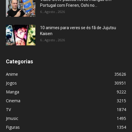
Portugal com Frieren, Oshi no...
6 , Agosto , 2026
10 animes para veres se és fã de Jujutsu
Kaisen
6 , Agosto , 2026
Categorias
Anime
35626
Jogos
30951
Manga
9222
Cinema
3215
TV
1874
Jmusic
1495
Figuras
1354