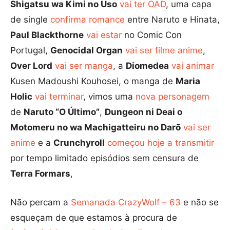
Shigatsu wa Kimi no Uso
vai ter OAD
, uma capa
de single
confirma romance
entre Naruto e Hinata,
Paul Blackthorne
vai estar
no Comic Con
Portugal,
Genocidal Organ
vai ser filme anime
,
Over Lord
vai ser manga
, a
Diomedea
vai animar
Kusen Madoushi Kouhosei, o manga de
Maria
Holic
vai terminar
, vimos uma
nova personagem
de
Naruto “O Último”
,
Dungeon ni Deai o
Motomeru no wa Machigatteiru no Darō
vai ser
anime
e a
Crunchyroll
começou hoje a transmitir
por tempo limitado episódios sem censura de
Terra Formars
,
Não percam a
Semanada CrazyWolf – 63
e não se
esqueçam de que estamos à procura de