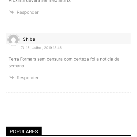
Próxima deverá ser mediana D:
Responder
Shiba
15 , Julho , 2019 18:46
Terra Formars sem censura com certeza foi a noticia da
semana .
Responder
POPULARES