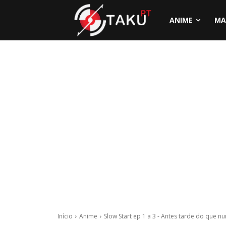
ANIME
MA
Início
Anime
Slow Start ep 1 a 3 - Antes tarde do que nu