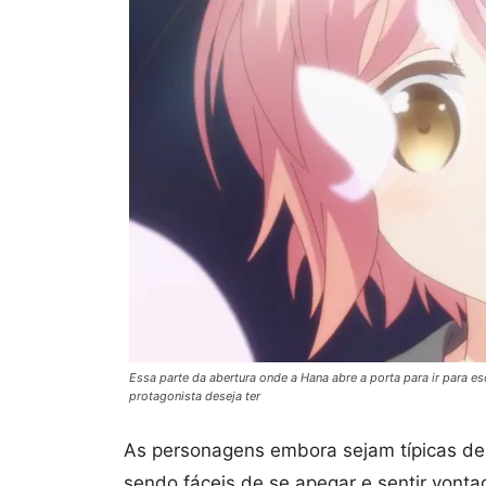
Essa parte da abertura onde a Hana abre a porta para ir para es
protagonista deseja ter
As personagens embora sejam típicas des
sendo fáceis de se apegar e sentir von