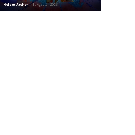
Helder Archer
-
4 , Agosto , 2026