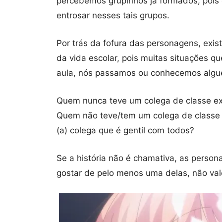
percebemos grupinhos já formados, pois 
entrosar nesses tais grupos.
Por trás da fofura das personagens, exis
da vida escolar, pois muitas situações q
aula, nós passamos ou conhecemos algu
Quem nunca teve um colega de classe ex
Quem não teve/tem um colega de classe
(a) colega que é gentil com todos?
Se a história não é chamativa, as person
gostar de pelo menos uma delas, não vale