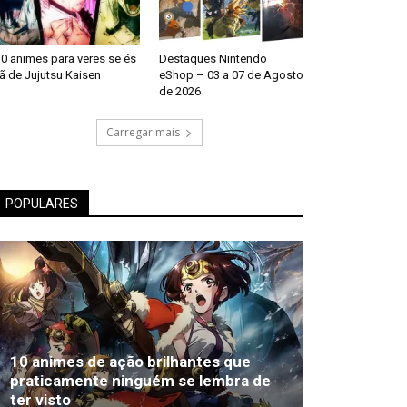
0 animes para veres se és
Destaques Nintendo
ã de Jujutsu Kaisen
eShop – 03 a 07 de Agosto
de 2026
Carregar mais
POPULARES
10 animes de ação brilhantes que
praticamente ninguém se lembra de
ter visto