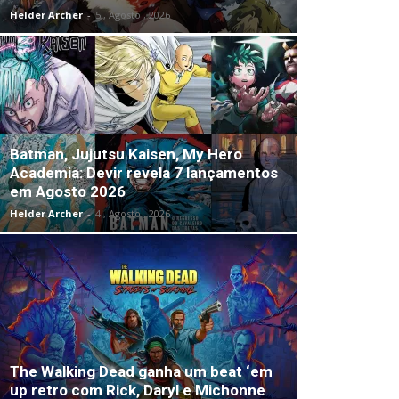
Helder Archer
-
5 , Agosto , 2026
Batman, Jujutsu Kaisen, My Hero
Academia: Devir revela 7 lançamentos
em Agosto 2026
Helder Archer
-
4 , Agosto , 2026
The Walking Dead ganha um beat ‘em
up retro com Rick, Daryl e Michonne