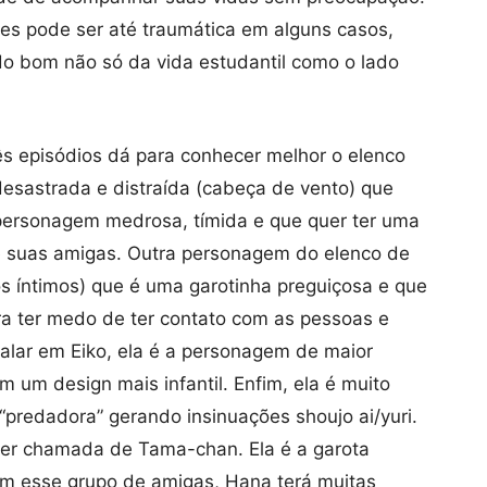
zes pode ser até traumática em alguns casos,
do bom não só da vida estudantil como o lado
s episódios dá para conhecer melhor o elenco
 desastrada e distraída (cabeça de vento) que
ersonagem medrosa, tímida e que quer ter uma
 de suas amigas. Outra personagem do elenco de
s íntimos) que é uma garotinha preguiçosa e que
a ter medo de ter contato com as pessoas e
alar em Eiko, ela é a personagem de maior
m um design mais infantil. Enfim, ela é muito
“predadora” gerando insinuações shoujo ai/yuri.
ser chamada de Tama-chan. Ela é a garota
om esse grupo de amigas, Hana terá muitas