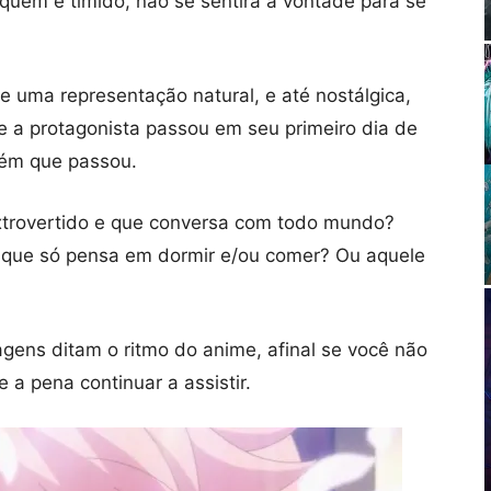
quem é tímido, não se sentirá à vontade para se
te uma representação natural, e até nostálgica,
ue a protagonista passou em seu primeiro dia de
ém que passou.
trovertido e que conversa com todo mundo?
 que só pensa em dormir e/ou comer? Ou aquele
agens ditam o ritmo do anime, afinal se você não
 a pena continuar a assistir.