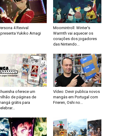
ersona 4 Revival
Moomintroll: Winter’s
apresenta Yukiko Amagi
Warmth vai aquecer os
corações dos jogadores
das Nintendo...
Shueisha oferece um
Vídeo: Devir publica novos
milhão de páginas de
mangás em Portugal com
mangá grátis para
Frieren, Oshi no...
elebrar...