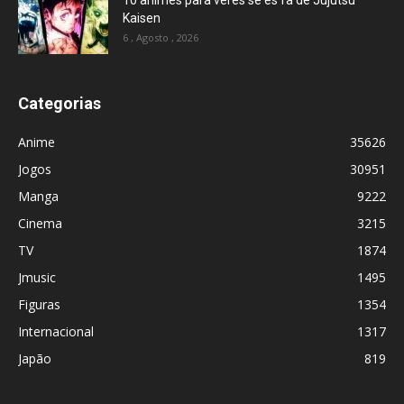
10 animes para veres se és fã de Jujutsu
Kaisen
6 , Agosto , 2026
Categorias
Anime
35626
Jogos
30951
Manga
9222
Cinema
3215
TV
1874
Jmusic
1495
Figuras
1354
Internacional
1317
Japão
819